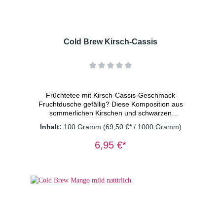
Cold Brew Kirsch-Cassis
Früchtetee mit Kirsch-Cassis-Geschmack
Fruchtdusche gefällig? Diese Komposition aus
sommerlichen Kirschen und schwarzen
Johannisbeeren ist die perfekte Erfrischung
Inhalt:
100 Gramm
(69,50 €* / 1000 Gramm)
an heißen Tagen. Der vollmundige säuerlich-
fruchtige Geschmack ist eine Sensation und
6,95 €*
optisch ist er noch dazu eine rubinrote
Augenweide. Vegan - ohne
Konservierungsstoffe. Zutaten: Apfelstücke
(Apfel, Säuerungsmittel: Zitronensäure),
Hibiskusblüten, kandierte Ananasstücke
(Ananas, Zucker), kandierte Papayastücke
(Papaya, Zucker), Aroma, Moringablätter,
Rote Beetestücke, Süßkraut, schwarze
Johannisbeeren(0,5%),