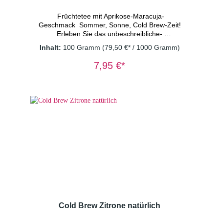
Früchtetee mit Aprikose-Maracuja-
Geschmack Sommer, Sonne, Cold Brew-Zeit!
Erleben Sie das unbeschreibliche ­
Geschmackserlebnis aus der süßen, saftigen
Inhalt:
100 Gramm
(79,50 €* / 1000 Gramm)
Note von Aprikosen und der spritzigen Frische
von Maracuja. Die natürlichen Aromen dieser ­
7,95 €*
exotischen Früchteteemischung sorgen sofort
für gute Laune und die perfekte ­
Sommerstimmung. Ein sommerlicher Genuss,
ganz ohne Alkohol! Zutaten: Apfelstücke
(Apfel, Säuerungsmittel: Zitronensäure),
Orangenschalen, Rote Beetestücke,
natürliches Aroma, Süßkraut,
Aprikosenstücke(0,5%), Maracujastücke
(Apfelpüree-Konzentrat, Maracujakonzentrat,
Antioxidationsmittel:Ascorbinsäure)(0,5%)
Dosierung: 2 TL/Tasse
Wassertemperatur: kaltes Wasser
Ziehzeit: 15 Minuten
Cold Brew Zitrone natürlich