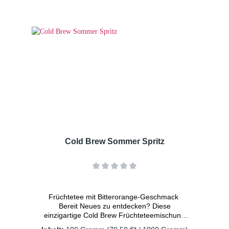
vegan - ohne Konservierungsstoffe Zutaten:
Apfelstücke (Apfel, Säuerungsmittel:
Zitronensäure), Apfelstücke, kandierte
Papayastücke (Papaya, Zucker),
Moringablätter, Aroma, Steviablätter,
Pfirsichstücke(1%), Saflorblüten Dosierung: 2
TL/Tasse Wassertemperatur: kaltes
Wasser Ziehzeit: 15 Minuten
Cold Brew Sommer Spritz
Früchtetee mit Bitterorange-Geschmack
Bereit Neues zu entdecken? Diese
einzigartige Cold Brew Früchtetee­mischung
mit dem verlockenden Geschmack von