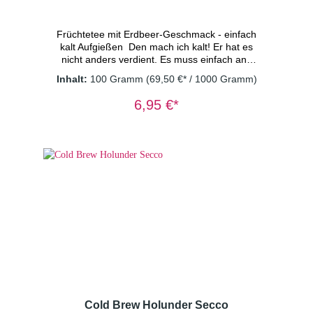
Früchtetee mit Erdbeer-Geschmack - einfach
kalt Aufgießen Den mach ich kalt! Er hat es
nicht anders verdient. Es muss einfach ans
Licht kommen welch fruchtige Erfrischung in
Inhalt:
100 Gramm
(69,50 €* / 1000 Gramm)
diesem Cold Brew Tee steckt. Dieser
verführerische, natürliche Geschmack nach
6,95 €*
süßen Erdbeeren, so vollmundig und trotzdem
ganz leicht. vegan - ohne
Konservierungsstoffe Zutaten: Apfelstücke,
kandierte Ananasstücke (Ananas, Zucker),
Hibiskusblüten, Apfelstücke (Apfel,
Säuerungsmittel: Zitronensäure), kandierte
Papayastücke (Papaya, Zucker), natürliches
Aroma, Moringablätter, Rote Beetestücke,
kandierte Mangostücke (Mango, Zucker),
Steviablätter, Erdbeerstücke(1%), Saflorblüten
Dosierung: 2 TL/Tasse
Wassertemperatur: kaltes Wasser
Ziehzeit: 15 Minuten
Cold Brew Holunder Secco