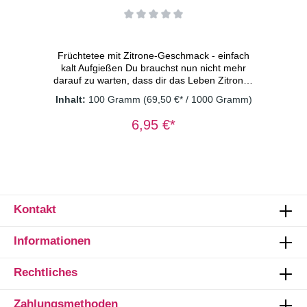
Früchtetee mit Zitrone-Geschmack - einfach
kalt Aufgießen Du brauchst nun nicht mehr
darauf zu warten, dass dir das Leben Zitronen
schenkt, um dann Limonade daraus zu
Inhalt:
100 Gramm
(69,50 €* / 1000 Gramm)
machen. Wir waren so nett und haben sie in
diesen köstlichen Cold Brew Tee gepackt.
6,95 €*
Unglaublich leicht, erfrischend und stark im
Geschmack. Vegan - ohne
Konservierungsstoffe Zutaten: Apfelstücke
(Apfel, Säuerungsmittel: Zitronensäure),
Apfelstücke, kandierte Papayastücke (Papaya,
Zucker), Zitronenschalen(6%), Moringablätter,
Steviablätter, natürliches Aroma, Saflorblüten
Kontakt
Dosierung: 2 TL/Tasse
Wassertemperatur: kaltes Wasser
Informationen
Ziehzeit: 15 Minuten
Rechtliches
Zahlungsmethoden