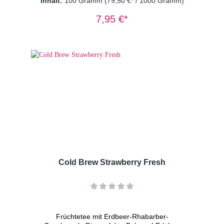
Inhalt:
100 Gramm
(79,50 €* / 1000 Gramm)
sonnengereiften Bitterorangen ist perfekt für
sonnige Tage am Strand, entspannte
7,95 €*
Grillabende im Garten oder auch einfach nur
einen Moment der Ruhe. Erfrischender
Genuss, ganz ohne Alkohol!
Zutaten: Apfelstücke (Apfel, Säuerungsmittel:
Zitronensäure), Orangenschalen(10%),
Hibiskusblüten, Süßkraut, natürliches Aroma,
Saflorblüten Dosierung: 2 TL/Tasse
Wassertemperatur: kaltes Wasser
Ziehzeit: 15 Minuten
Cold Brew Strawberry Fresh
Früchtetee mit Erdbeer-Rhabarber-