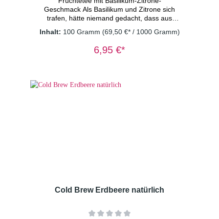
Früchtetee mit Basilikum-Zitrone-
Geschmack Als Basilikum und Zitrone sich
trafen, hätte niemand gedacht, dass aus
diesem mild natürlichem Paar ein so
Inhalt:
100 Gramm
(69,50 €* / 1000 Gramm)
harmonisches Duo wird. Eine bessere
Verbindung findet man kaum. Basilikums feine
6,95 €*
Würze und Zitronens spritzige Frische. Dieser
Mocktail ist erfrischend anders, und auch mit
Sprudel­wasser ein Genuss – ein Hauch von
Sonne, eingefangen in jedem
Glas. Zutaten: Apfelstücke (Apfel,
Säuerungsmittel: Zitronensäure), Basilikum
(15%), Moringablätter, Süßkraut, natürliches
Aroma, Zitronenschalen (4%) Dosierung: 2
TL/Tasse Wassertemperatur: kaltes
Wasser Ziehzeit: 15 Minuten
Cold Brew Erdbeere natürlich