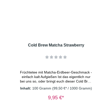
Karottenstücke, Moringablätter, Kurkuma,
natürliches Aroma, Süßkraut Dosierung: 2
TL/Tasse Wassertemperatur: kaltes
Wasser Ziehzeit: 15 Minuten
Cold Brew Matcha Strawberry
Früchtetee mit Matcha-Erdbeer-Geschmack -
einfach kalt Aufgießen Ist das eigentlich nur
bei uns so, oder bringt euch dieser Cold Brew
Matcha Strawberry auch sofort in
Inhalt:
100 Gramm
(99,50 €* / 1000 Gramm)
Sommerstimmung? Einmal probiert und schon
wirkt jeder Moment heller. Kühn behauptet?
9,95 €*
ja. Aber total wahr. Die fruchtige Süße der
Erdbeere trifft auf die belebende Frische von
Matcha. Rund, ausgewogen und erfrischend