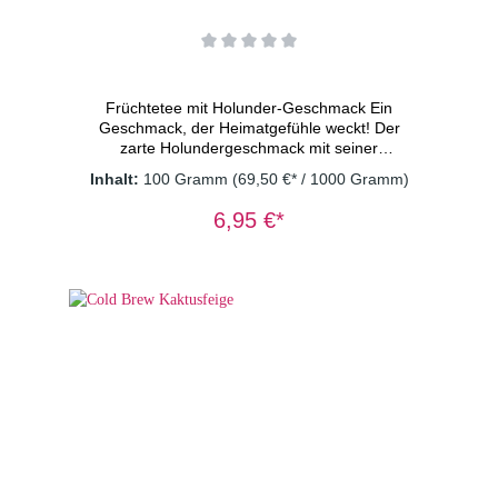
Früchtetee mit Holunder-Geschmack Ein
Geschmack, der Heimatgefühle weckt! Der
zarte Holundergeschmack mit seiner
spritzigen Fruchtnote ergibt einen
Inhalt:
100 Gramm
(69,50 €* / 1000 Gramm)
alkoholfreien Mocktail, der erfrischt und Lust
auf mehr macht. Beste Wahl für entspannte
6,95 €*
Zeiten – perfekt, um ihn mit Freunden oder
auch alleine zu
genießen. Zutaten: Apfelstücke (Apfel,
Säuerungsmittel: Zitronensäure),
Karottenstücke, Aroma, Moringablätter,
Süßkraut, Holunderbeeren Dosierung: 2
TL/Tasse Wassertemperatur: kaltes
Wasser Ziehzeit: 15 Minuten