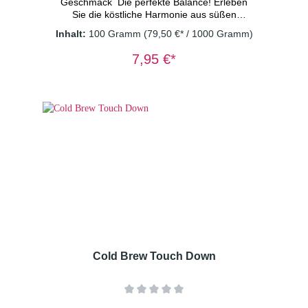
Geschmack Die perfekte Balance! Erleben
Sie die köstliche Harmonie aus süßen
Erdbeeren und dem belebenden Geschmack
Inhalt:
100 Gramm
(79,50 €* / 1000 Gramm)
von fein-säuerlichem Rhabarber. Kalt
aufgegossen mit Eiswürfeln serviert, ist der ­
7,95 €*
Strawberry Fresh Mocktail eine wundervolle
Möglichkeit, den Geschmack des Sommers zu
erleben. Ein wahrer Genuss für jede
Gelegenheit! Zutaten: Apfelstücke (Apfel,
Säuerungsmittel: Zitronensäure),
Hibiskusblüten, kandierte
Ananasstücke(Ananas, Zucker), natürliches
Aroma, Süßkraut, Erdbeerstücke(0,2%),
Rhabarberstücke(0,2%) Dosierung: 2
TL/Tasse Wassertemperatur: kaltes
Wasser Ziehzeit: 15 Minuten
Cold Brew Touch Down