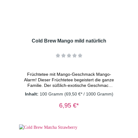
Sauerkirschstücke(0,5%) Dosierung: 2
TL/Tasse Wassertemperatur: kaltes
Wasser Ziehzeit: 15 Minuten
Cold Brew Mango mild natürlich
Früchtetee mit Mango-Geschmack Mango-
Alarm! Dieser Früchtetee begeistert die ganze
Familie. Der süßlich-exotische Geschmack
nach sonnengereifter Mango bringt einen
Inhalt:
100 Gramm
(69,50 €* / 1000 Gramm)
sogar zuhause in Urlaubsstimmung. Bei einer
Farbe wie flüssigem Gold trinkt auch das Auge
6,95 €*
mit. Ein gesunder Limoersatz aus natürlichen
Zutaten. Vegan - ohne Konservierungsstoffe.
Zutaten: Apfelstücke (Apfel, Säuerungsmittel:
Zitronensäure), kandierte Mangostücke
(Mango, Zucker)(10%), kandierte
Papayastücke (Papaya, Zucker),