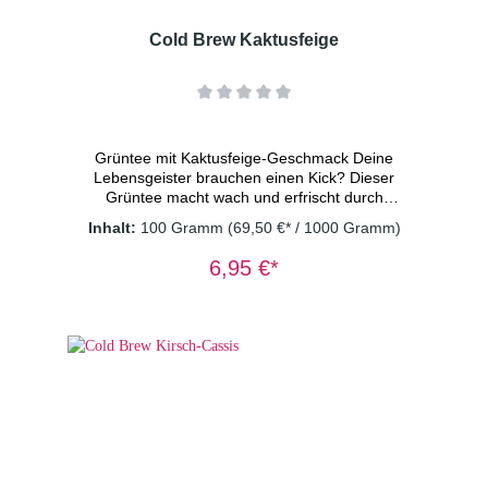
Cold Brew Kaktusfeige
Grüntee mit Kaktusfeige-Geschmack Deine
Lebensgeister brauchen einen Kick? Dieser
Grüntee macht wach und erfrischt durch
seinen süß-säuerlichen Geschmack nach
Inhalt:
100 Gramm
(69,50 €* / 1000 Gramm)
Kaktusfeige. Mizudashi-Fans werden diese
nie dagewesene Kreation lieben. Ein
6,95 €*
Kultgetränk is born! vegan - ohne
Konservierungsstoffe Zutaten: Grüner Tee,
Apfelstücke (Apfel, Säuerungsmittel:
Zitronensäure), natürliches Aroma,
Kaktusblüten(1%) Dosierung: 2 TL/Tasse
Wassertemperatur: kaltes Wasser
Ziehzeit: 15 Minuten