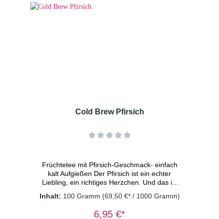
macht dieser Tee Lust auf den nächsten
Schluck und sorgt für sommerliche Vibes,
wann immer sie gebraucht
werden. Zutaten: Apfelstücke (Apfel,
Säuerungsmittel: Zitronensäure), kandierte
Ananasstücke (Ananas, Zucker), Grüner Tee
Japan Matcha (5%), natürliches Aroma,
Süßkrazt, Erdbeerstücke (0,5%),
RhabarberstückeDosierung: 2 TL/Tasse
Wassertemperatur: kaltes Wasser
Ziehzeit: 15 Minuten
Cold Brew Pfirsich
Früchtetee mit Pfirsich-Geschmack- einfach
kalt Aufgießen Der Pfirsich ist ein echter
Liebling, ein richtiges Herzchen. Und das ist
kein Wunder! Sein zartes Äußeres wird noch
Inhalt:
100 Gramm
(69,50 €* / 1000 Gramm)
von einem köstlich-süßen Geschmack
getoppt. Selbst dieser coole Typ hier, lässt
6,95 €*
einen schwach werden und rufen: „Allerliebst!“