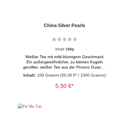
China Silver Pearls
Inhalt:
100g
Weißer Tee mit mild-blumigem Geschmack
Ein außergewöhnlicher, zu kleinen Kugeln
gerollter, weißer Tee aus der Provinz Guangxi
mit vielen silbernen Blattspitzen. Dosierung:
Inhalt:
100 Gramm
(55,00 €* / 1000 Gramm)
1TL/Tasse Wassertemperatur: 80° C
Ziehzeit: 3 Minuten
5,50 €*