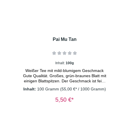
Pai Mu Tan
Inhalt:
100g
Weißer Tee mit mild-blumigem Geschmack
Gute Qualität. Großes, grün-braunes Blatt mit
einigen Blattspitzen. Der Geschmack ist fein-
herb, angenehm mild-blumig .Dosierung:
Inhalt:
100 Gramm
(55,00 €* / 1000 Gramm)
1TL/Tasse Wassertemperatur: 80° C
Ziehzeit: 2 Minuten
5,50 €*