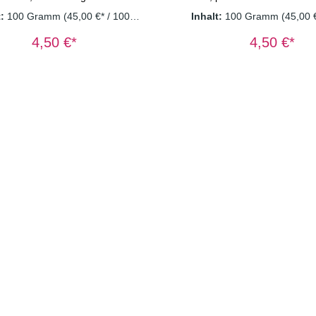
duften einfach himmlisch. Wer
Lichtung zahlreiche saf
t:
100 Gramm
(45,00 €* / 1000
Inhalt:
100 Gramm
(45,00 
nochmal? Die Zutaten in diesem
Beerensträucher und eine 
Gramm)
Gramm)
er die Feen? Beide! Gießen Sie
die daraus einen Trunk koc
4,50 €*
4,50 €*
ne Tasse auf und lassen Sie Ihre
klarer Fall von Hexerei. Sch
zaubern. Zutaten: Grüner
mit Hexen wollen Sie nicht
eybush, Apfelstücke, Aroma,
haben! Warum denn nicht? L
istelkraut, Orangenblüten,
sich vom einzigarten Wald
blütenblätter, Holunderblüten,
Geschmack verzaubern, di
Erdbeerstücke(1,5%),
grüne Honeybusch zu bieten
istücke(0,5%) Dosierung: 1
werden es nicht bereuen. 
Tasse Wassertemperatur:
Grüner Honeybush, Apfels
° C Ziehzeit: 3-5 Minuten
Holunderbeeren(10%), A
Himbeerblätter, Erdbeerstü
schwarze Johannisbeeren
Dosierung: 1 TL/T
Wassertemperatur: 1
Ziehzeit: 3-5 Minute