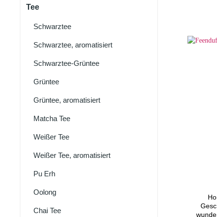
Tee
Eistee
Cold Brew
Schwarztee
Schwarztee, aromatisiert
Schwarztee-Grüntee
Grüntee
Grüntee, aromatisiert
Matcha Tee
Weißer Tee
Weißer Tee, aromatisiert
Pu Erh
Oolong
Ho
Geschmack Sie 
Chai Tee
wunder