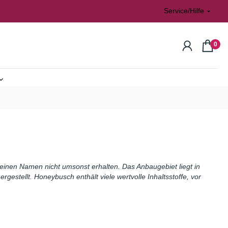
Service/Hilfe
0
n
atisiert
einen Namen nicht umsonst erhalten. Das Anbaugebiet liegt in
estellt. Honeybusch enthält viele wertvolle Inhaltsstoffe, vor
rvedisch
l