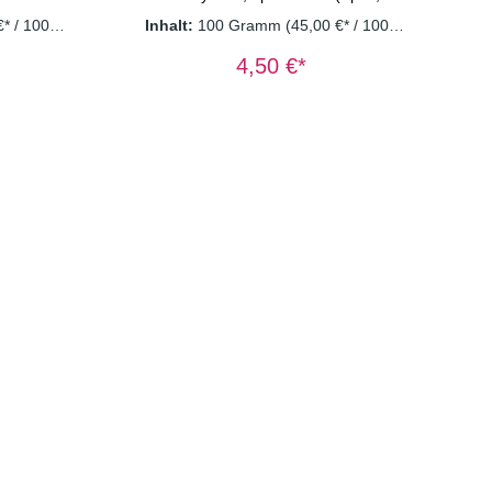
tige
Säuerungsmittel: Zitronensäure),
€* / 1000
Inhalt:
100 Gramm
(45,00 €* / 1000
alte Dame
kandierte Ingwerstücke (Ingwer,
Gramm)
ht. Ein
Zucker), Orangenschalen(6,5%),
4,50 €*
nell weg,
Aroma, kandierte Papayastücke
s am Hut
(Papaya, Zucker),
assen sie
Orangenstücke(5%), Pistazien(2,5%),
beeren-
rosa Pfeffer, Saflorblüten Dosierung: 1
e dieser
TL/Tasse Wassertemperatur:
 hat. Sie
100° C Ziehzeit: 3-5 Minuten
Zutaten:
tücke,
roma,
cke(1%),
(0,5%)
asse
00° C
n