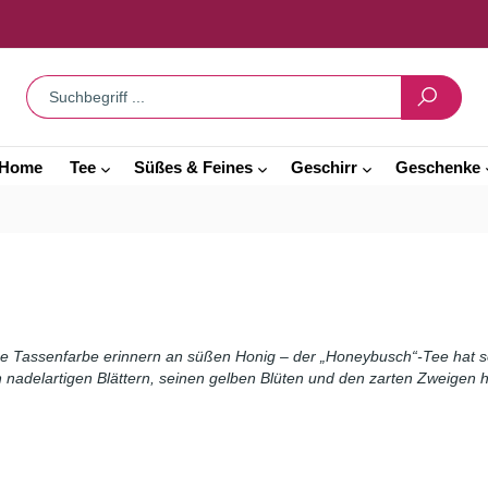
Home
Tee
Süßes & Feines
Geschirr
Geschenke
rt
Schwarztee-Grüntee
Dips & Grillsaucen
Tea for One
Grüntee
Backmischunge
Teedosen
Weißer Tee
Gebäck
Weißer Tee, arom
Süßigkeiten
Chai Tee
Früchtetee
be Tassenfarbe erinnern an süßen Honig – der „Honeybusch“-Tee hat s
delartigen Blättern, seinen gelben Blüten und den zarten Zweigen herg
Kräutertee
Kräutertee, ayu
Tee-Gewürz-Mischung
Pyramidenbeute