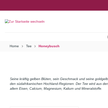
Home
Tee
Honeybusch
Schwarztee
Trinkschokolade
Becher & Gläser
Teekarten
Schwarztee, aromatisie
Fruchtaufstriche
Teekannen
Geschenkpäckchen
Grüntee, aromatisiert
Gewürze
Filter
Matcha Tee
Kandiszucker
Pu Erh
Oolong
Seine kräftig gelben Blüten, sein Geschmack und seine goldgel
den südafrikanischen Hochland-Regionen. Der Tee wird aus den na
Rooibos
Honeybusch
allem Eisen, Calcium, Magnesium, Kalium und Mineralstoffe.
Kräutertee, Monokräuter
Mate Tee