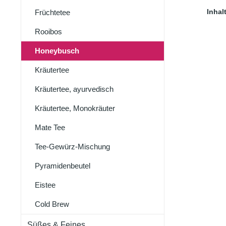
und 
Inhal
Früchtetee
jetzt 
Tee od
Rooibos
sich ei
Sinne ver
Honeybusch
Hon
M
Kräutertee
Rosen
Kiw
Kräutertee, ayurvedisch
TL/
100
Kräutertee, Monokräuter
Mate Tee
Tee-Gewürz-Mischung
Pyramidenbeutel
Eistee
Cold Brew
Süßes & Feines