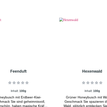
Feenduft
Hexenwald
Inhalt:
100g
Inhalt:
100g
neybusch mit Erdbeer-Kiwi-
Grüner Honeybusch mit Wa
sind geheimnisvoll,
Geschmack Sie spazieren d
schön, haben magische Kräfte
Wald, plötzlich entdecken Si