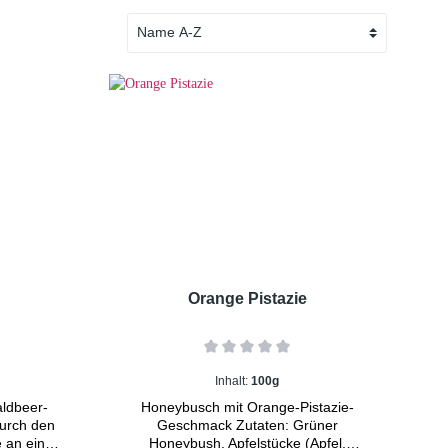
Orange Pistazie
Inhalt:
100g
ldbeer-
Honeybusch mit Orange-Pistazie-
urch den
Geschmack Zutaten: Grüner
e an einer
Honeybush, Apfelstücke (Apfel,