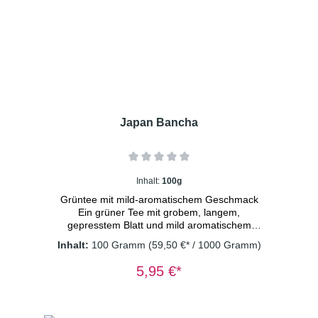
Minuten
Japan Bancha
Inhalt:
100g
Grüntee mit mild-aromatischem Geschmack
Ein grüner Tee mit grobem, langem,
gepresstem Blatt und mild aromatischem
Charakter aus der Haupternte. Dosierung:
Inhalt:
100 Gramm
(59,50 €* / 1000 Gramm)
1TL/Tasse Wassertemperatur: 80° C
Ziehzeit: 2 Minuten
5,95 €*