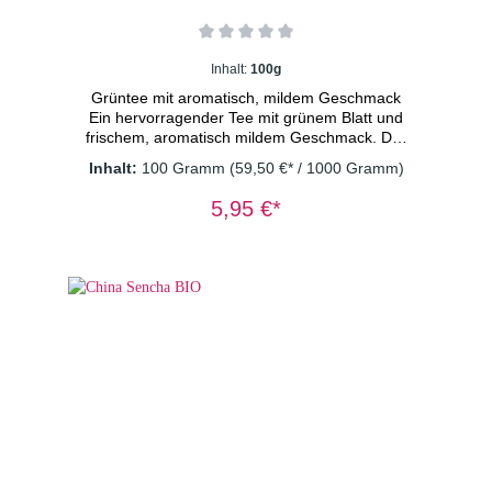
Inhalt:
100g
Grüntee mit aromatisch, mildem Geschmack
Ein hervorragender Tee mit grünem Blatt und
frischem, aromatisch mildem Geschmack. Der
ideale Tee für den Grüntee-Einsteiger
Inhalt:
100 Gramm
(59,50 €* / 1000 Gramm)
*
aus kontrolliert biologischem Anbau DE-ÖKO-
5,95 €*
003