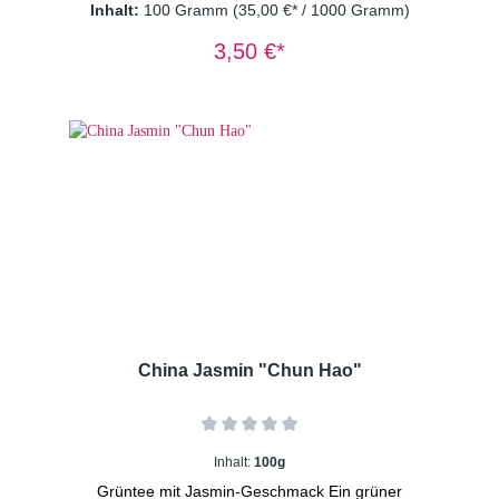
Inhalt:
100 Gramm
(35,00 €* / 1000 Gramm)
rauchigen Note. Dosierung: 1TL/Tasse
Wassertemperatur: 80° C Ziehzeit: 2
3,50 €*
Minuten
China Jasmin "Chun Hao"
Inhalt:
100g
Grüntee mit Jasmin-Geschmack Ein grüner