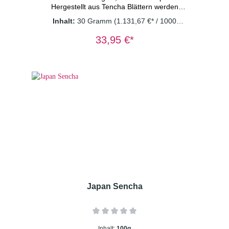
Hergestellt aus Tencha Blättern werden
diesem Tee, aufgrund seiner wertvollen
Inhalt:
30 Gramm
(1.131,67 €* / 1000
Inhaltsstoffe, viele außergewöhnliche
Gramm)
Eigenschaften nachgesagt. Der Geschmack
33,95 €*
von Matcha ist komplex, verführerisch und
besitzt anfangs eine gewisse Schärfe sowie
eine nachhaltige Süße im Abgang. Die
enthaltenen Aminosäuren geben diesem Tee
seinen einzigartigen, vollmundigen „Umami“
Geschmack. Inhalt: 30g Dosierung: 1 g/Tasse
Wassertemperatur: 70° C Ziehzeit:1-
2 Minuten
Japan Sencha
Inhalt:
100g