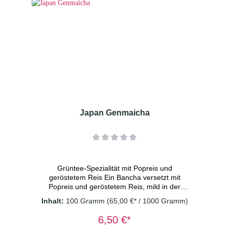
Japan Genmaicha
Grüntee-Spezialität mit Popreis und
geröstetem Reis Ein Bancha versetzt mit
Popreis und geröstetem Reis, mild in der
Tasse - hochinteressanter
Inhalt:
100 Gramm
(65,00 €* / 1000 Gramm)
Geschmack.Zutaten: Grüner Tee, gerösteter
Reis (35%), Popreis (2%)Dosierung: 1
6,50 €*
TL/Tasse Wassertemperatur: 80° C