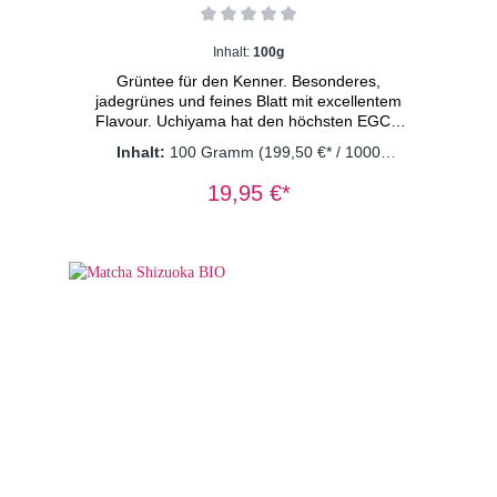
Inhalt:
100g
Grüntee für den Kenner. Besonderes,
jadegrünes und feines Blatt mit excellentem
Flavour. Uchiyama hat den höchsten EGCG
Gehalt (krebsvorbeugende Stoffe) im
Inhalt:
100 Gramm
(199,50 €* / 1000
Vergleich zu anderen japanischen und
Gramm)
chinesischen Grünteesorten. Der Ursprung
19,95 €*
dieser überdurchschnittlichen Sencha Qualität
liegt in der Präfektur Kagoshima, welche
durch ihr subtropisches Klima und die dort
weit verbreitete vulkanische Erde des Vulkans
„Sakurajima“ optimale Bedingungen für die
Kultivierung von Tee bietet. Nach japanischer
Tradition wurde bei der Fertigung auf die
Aussiebung der feineren Blattanteile
verzichtet. Dadurch kommt die aromatische
Fülle im Zusammenspiel mit den grün-grasige
Noten noch stärker zur Geltung. Schilfgrüne
Infusion und hell-lindgrüne Tasse. *
aus kontrolliert biologischem Anbau DE-ÖKO-
003 Dosierung: 1TL/Tasse
Wassertemperatur: 70° C Ziehzeit: 2