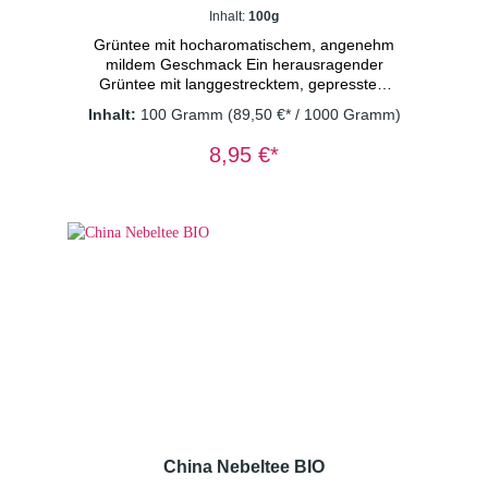
Inhalt:
100g
Grüntee mit hocharomatischem, angenehm
mildem Geschmack Ein herausragender
Grüntee mit langgestrecktem, gepresstem
Blatt. Er besticht durch sein liebliches und
Inhalt:
100 Gramm
(89,50 €* / 1000 Gramm)
nussiges Aroma und kann mehrmals
aufgegossen werden. * aus
8,95 €*
kontrolliert biologischem Anbau DE-ÖKO-003
Dosierung: 1TL/Tasse
Wassertemperatur: 80° C Ziehzeit: 2
Minuten
China Nebeltee BIO