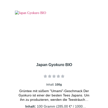
Ziehzeit: 2-3 Minuten
Japan Gyokuro BIO
Inhalt:
100g
Grüntee mit süßem "Umami"-Geschmack Der
Gyokuro ist einer der besten Tees Japans. Um
ihn zu produzieren, werden die Teesträucher
ab Anfang Mai für 20 Tage zu 90% im
Inhalt:
100 Gramm
(285,00 €* / 1000