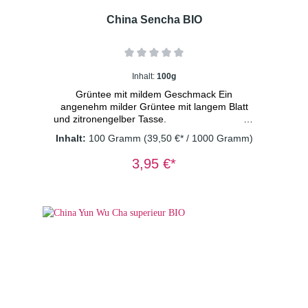
China Sencha BIO
Inhalt:
100g
Grüntee mit mildem Geschmack Ein
angenehm milder Grüntee mit langem Blatt
und zitronengelber Tasse.
Inhalt:
100 Gramm
(39,50 €* / 1000 Gramm)
* aus kontrolliert biologischem Anbau DE-
3,95 €*
ÖKO-003 Dosierung: 1TL/Tasse
Wassertemperatur: 80° C Ziehzeit: 2
Minuten