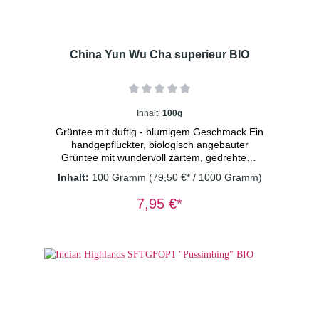
China Yun Wu Cha superieur BIO
Inhalt:
100g
Grüntee mit duftig - blumigem Geschmack Ein
handgepflückter, biologisch angebauter
Grüntee mit wundervoll zartem, gedrehtem,
dunkelgrünem Blatt. Der Tee besticht darüber
Inhalt:
100 Gramm
(79,50 €* / 1000 Gramm)
hinaus durch seinen duftig-blumigen,
süßlichen, hocharomatischen Geschmack.
7,95 €*
*aus kontrolliert biologischem Anbau
DE-ÖKO-003 Dosierung: 1 TL/Tasse
Wassertemperatur: 70° C Ziehzeit: 2
Minuten