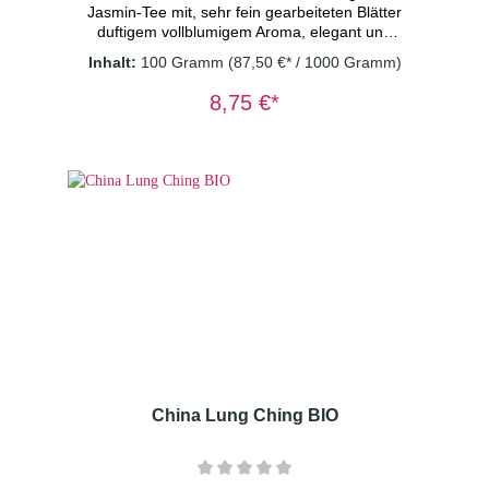
Jasmin-Tee mit, sehr fein gearbeiteten Blätter
duftigem vollblumigem Aroma, elegant und
harmonisch im Geschmack. Eine kaiserliche
Inhalt:
100 Gramm
(87,50 €* / 1000 Gramm)
Rarität. Dosierung: 1TL/Tasse
Wassertemperatur: 70° C Ziehzeit: 2
8,75 €*
Minuten
China Lung Ching BIO