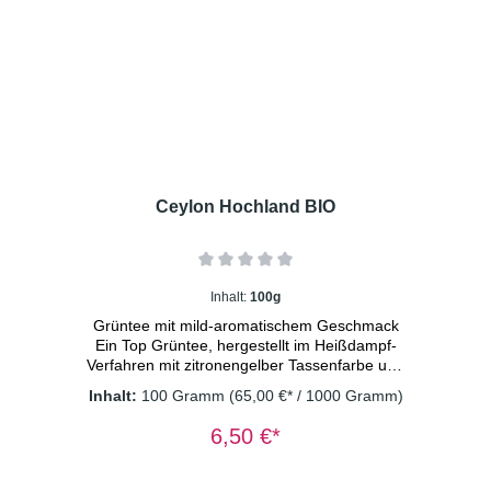
Ceylon Hochland BIO
Inhalt:
100g
Grüntee mit mild-aromatischem Geschmack
Ein Top Grüntee, hergestellt im Heißdampf-
Verfahren mit zitronengelber Tassenfarbe und
mild-aromatischem Geschmack.
Inhalt:
100 Gramm
(65,00 €* / 1000 Gramm)
* aus kontrolliert biologischem Anbau
6,50 €*
DE-ÖKO-003 Dosierung: 1TL/Tasse
Wassertemperatur: 80° C Ziehzeit: 2
Minuten