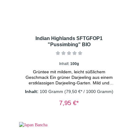
Indian Highlands SFTGFOP1
"Pussimbing" BIO
Inhalt:
100g
Grüntee mit mildem, leicht süßlichem
Geschmack Ein grüner Darjeeling aus einem
erstklassigen Darjeeling-Garten. Mild und
süss im Geschmack mit hell-grüner
Inhalt:
100 Gramm
(79,50 €* / 1000 Gramm)
Tassenfarbe. Zutaten:
Grüner Tee Darjeeling*
7,95 €*
*
aus kontrolliert biologischem Anbau DE-ÖKO-
003 Dosierung: 1 TL/Tasse
Wassertemperatur: 80° C Ziehzeit: 2