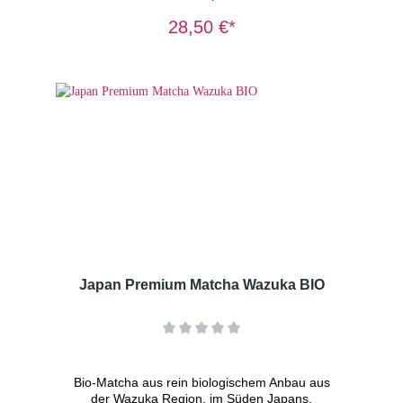
Schatten gehalten. Das reduzierte Licht
Gramm)
bewirkt, dass die kleinen Blätter mehr
28,50 €*
Chlorophyll, aber weniger Tannine enthalten.
Der Tee wird mild und erhält einen süßeren,
milderen Geschmack. Gyokuro wird nur
einmal im Jahr geerntet, da das Abschatten
die Pflanzen schwächt und sie anschließend
Erholung brauchen. Der Tee besteht aus
wundervoll flachen, spitzen, smaragdgrünen
Nadeln mit süßem „Umami“ Geschmack.
Zutaten: Grüner Tee*
*aus kontrolliert biologischem
Anbau DE-ÖKO-003 Dosierung: 1 TL/Tasse
Wassertemperatur: 80° C Ziehzeit:
2-3 Minuten
Japan Premium Matcha Wazuka BIO
Bio-Matcha aus rein biologischem Anbau aus
der Wazuka Region, im Süden Japans.