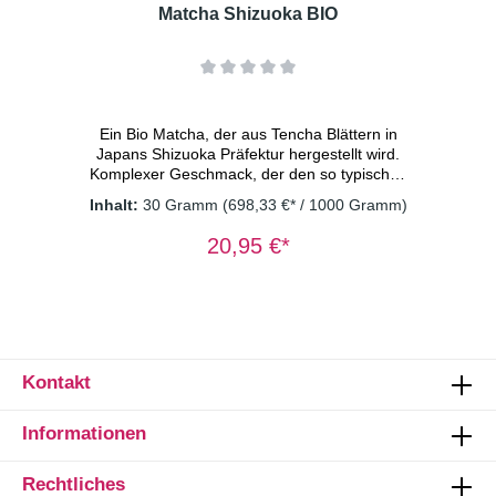
Minuten
Matcha Shizuoka BIO
Ein Bio Matcha, der aus Tencha Blättern in
Japans Shizuoka Präfektur hergestellt wird.
Komplexer Geschmack, der den so typischen
Umami Flavour, eine gewisse Süße und leicht
Inhalt:
30 Gramm
(698,33 €* / 1000 Gramm)
herbe Noten vereinbart. Bestens geeignet für
den traditionellen puren Genuss und als Zutat
20,95 €*
in Back- und Kochrezepten. Ihrer Fantasie
sind keine Grenzen gesetzt! Inhalt: 30g
Dosierung: 1 g/Tasse
Wassertemperatur: 70° C Ziehzeit:1-2
Minuten
Kontakt
Informationen
Rechtliches