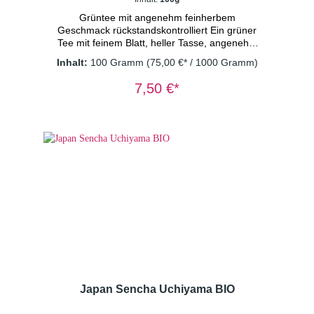
Grüntee mit angenehm feinherbem
Geschmack rückstandskontrolliert Ein grüner
Tee mit feinem Blatt, heller Tasse, angenehm
feinherbem Geschmack, typisch für die erste
Inhalt:
100 Gramm
(75,00 €* / 1000 Gramm)
Ernte. Dosierung: 1TL/Tasse
Wassertemperatur: 80° C Ziehzeit: 2
7,50 €*
Minuten
Japan Sencha Uchiyama BIO