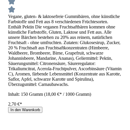
Vegane, gluten- & laktosefreie Gummibären, ohne künstliche
Farbstoffe und Fett aus 8 verschiedenen Früchtesorten.
Enthält Pektin Die veganen Fruchtsaftbären kommen ohne
künstliche Farbstoffe, Gluten, Laktose und Fett aus. Alle
unsere Bärchen bestehen zu 20% aus reinem, natürlichen
Fruchtsaft - ohne umfruchten. Zutaten: Glukosesirup, Zucker,
20 % Fruchtsaft aus Fruchtsaftkonzentraten (Himbeere,
Waldbeere, Brombeere, Birne, Grapefruit, schwarze
Johannisbeere, Mandarine, Ananas), Geliermittel: Pektin,
Säuerungsmittel: Citronensäure, Säureregulator:
Trikaliumcitrat, Acerola-Fruchtpulver, Ascorbinsäure (Vitamin
C), Aromen, färbende Lebensmittel (Konzentrate aus Karotte,
Saflor, Apfel, schwarze Karotte und Spirulina),
Überzugsmittel: Carnaubawachs.
Inhalt:
150 Gramm
(18,00 €* / 1000 Gramm)
2,70 €*
In den Warenkorb