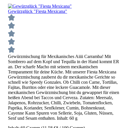
Gewürzglück "Fiesta Mexicana"
Gewürzmischung für Mexikanisches Aiiii Carramba! Mit
Sombrero auf dem Kopf und Tequilla in der Hand kommt ER
an. Der scharfe Macho mit seinem mexikanischen
Temparament für deine Küche. Mit unserer Fiesta Mexicana
Gewürzmischung zauberst du dir mexikanische Gerichte so
schnell wie Speedy Gonzales. Ob Chilli con Carne, Tortillas,
Fajitas, Burritos oder eine leckere Guacamole. Mit dieser
mexikanischen Gewürzmischung bist du gewappnet für einen
heißen Abend bei Taccos und Cerveza. Zutaten: Meersalz,
Jalapenos, Rohrzucker, Chilli, Zwiebeln, Tomatenflocken,
Paprika, Koriander, Senfkörner, Cumin, Bohnenkraut,
Cayenne Kann Spuren von Sellerie, Soja, Gluten, Nüssen,
Senf und Sesam enthalten. Inhalt: 60 g
Inhalt:
60 Gramm
(11,58 €* / 100 Gramm)