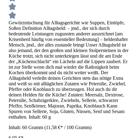
Gewürzmischung für Alltagsgerichte wie Suppen, Eintöpfe,
Soßen Definition Alltagsheld: – jmd., der sich durch
bedeutende Leistungen zugunsten anderer auszeichnet [am
Krisenherd häufig von essentieller Bedeutung] – heldenhafter
Mensch, jmd., der alles zustande bringt Unser Alltagsheld ist
also jemand, der den großen und kleinen Stolpersteinen in der
Küche trotzt, sich nicht unterkriegen lässt und dir am Ende
der „Küchenschlacht“ ein Lächeln auf die Lippen zaubert. Er
ist zur Stelle wenn dich mal wieder die Ratlosigkeit beim
Kochen überkommt und du nicht weiter weißt. Der
Alltagsheld verleiht deinen Gerichten stets das nötige Extra
und weiß so mit alltäglichen Zutaten wie Petersilie, Zwiebel,
Pfeffer oder Knoblauch zu überzeugen. Hol auch du dir
deinen Helden für die Küche! Zutaten: Meersalz, Dextrose,
Petersilie, Schabzigerklee, Zwiebeln, Sellerie, schwarzer
Pfeffer, Senfkörner, Majoran, Paprika, Knoblauch Kann
Spuren von Sellerie, Soja, Gluten, Nüssen, Senf und Sesam
enthalten. Inhalt: 60 g
Inhalt:
60 Gramm
(11,58 €* / 100 Gramm)
6,95 €*