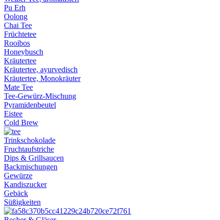
Pu Erh
Oolong
Chai Tee
Früchtetee
Rooibos
Honeybusch
Kräutertee
Kräutertee, ayurvedisch
Kräutertee, Monokräuter
Mate Tee
Tee-Gewürz-Mischung
Pyramidenbeutel
Eistee
Cold Brew
Trinkschokolade
Fruchtaufstriche
Dips & Grillsaucen
Backmischungen
Gewürze
Kandiszucker
Gebäck
Süßigkeiten
Becher & Gläser