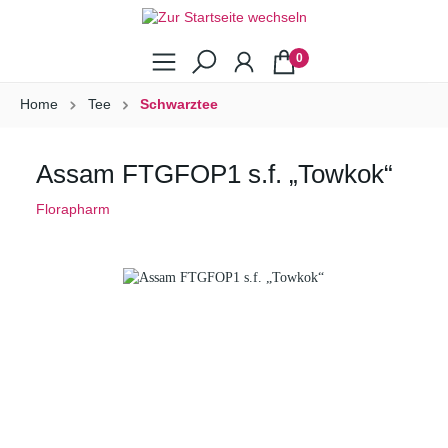
0
Home
Tee
Schwarztee
Assam FTGFOP1 s.f. „Towkok“
Florapharm